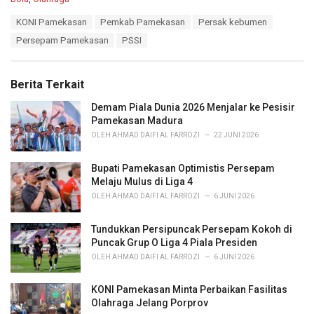
a
T
KONI Pamekasan
Pemkab Pamekasan
Persak kebumen
t
a
e
Persepam Pamekasan
PSSI
g
g
s
o
:
r
Berita Terkait
i
e
Demam Piala Dunia 2026 Menjalar ke Pesisir
s
Pamekasan Madura
:
OLEH
AHMAD DAIFI AL FARROZI
22 JUNI 2026
Bupati Pamekasan Optimistis Persepam
Melaju Mulus di Liga 4
OLEH
AHMAD DAIFI AL FARROZI
6 JUNI 2026
Tundukkan Persipuncak Persepam Kokoh di
Puncak Grup O Liga 4 Piala Presiden
OLEH
AHMAD DAIFI AL FARROZI
6 JUNI 2026
KONI Pamekasan Minta Perbaikan Fasilitas
Olahraga Jelang Porprov